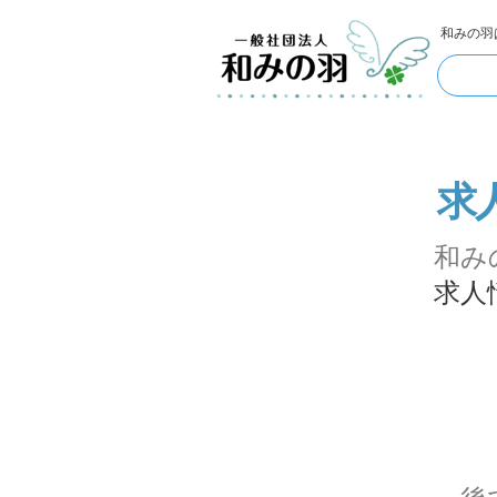
和みの羽
求
​和
​求
​求人情報